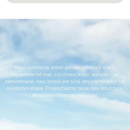
SPRAWMY,
ABY
TWOJA
PODRÓŻ
DO
HISZPAŃSKIEJ
NIERUCHOMOŚCI
BYŁA
BEZWYSIŁKOWA
Masz pytania lub jesteś gotowy na kolejny krok? 
Niezależnie od tego, czy chcesz kupić, wynająć, czy 
zainwestować, nasz zespół jest tutaj, aby poprowadzić cię 
na każdym etapie. Przekształćmy twoje cele dotyczące 
nieruchomości w rzeczywistość.