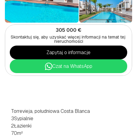
305 000 €
Skontaktuj się, aby uzyskać więcej informacji na temat tej 
nieruchomości
Zapytaj o informacje
Czat na WhatsApp
DOM
JEDNORODZINNY
Z
3
SYPIALNIAMI
W
TORREVIEJA,
POŁUDNIOWE
WYBRZEŻE
COSTA
BLANCA
Torrevieja, południowa Costa Blanca
3
Sypialnie
2
Łazienki
70
m²