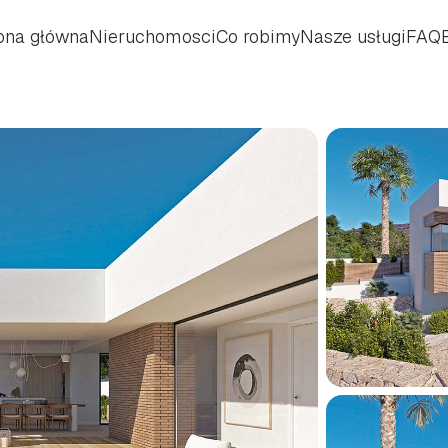
ona główna
Nieruchomosci
Co robimy
Nasze usługi
FAQ
ona główna
Nieruchomosci
Co robimy
Nasze usługi
FAQ