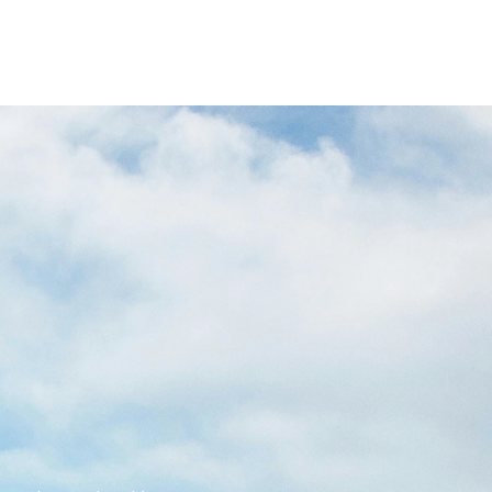
Ż
DO
I
BYŁA