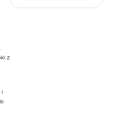
 
i z 
i 
o 