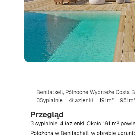
WILLA
Z
3
SYPIALN
PÓŁNOCNA
COSTA
Benitatxell, Północne Wybrzeże Costa 
3
Sypialnie
4
Łazienki
191
m²
951
m
Przegląd
3 sypialnie. 4 łazienki. Około 191 m² pow
Położona w Benitachell, w obrębie ugrun