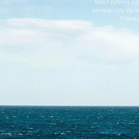
Masz pytania lub
wynająć, czy zainw
Przeksz