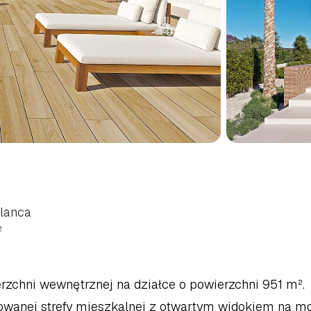
IAMI
W
BENITATXELL,
BLANCA
Blanca
²
ierzchni wewnętrznej na działce o powierzchni 951 m². 
towanej strefy mieszkalnej z otwartym widokiem na mo