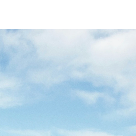
WMY,
ABY
TWOJA
PODRÓ
AŃSKIEJ
NIERUCHOMOŚC
BEZWYSIŁKOWA