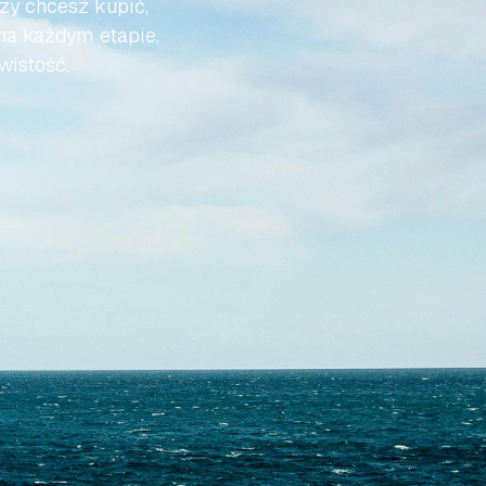
zy chcesz kupić, 
na każdym etapie. 
wistość.