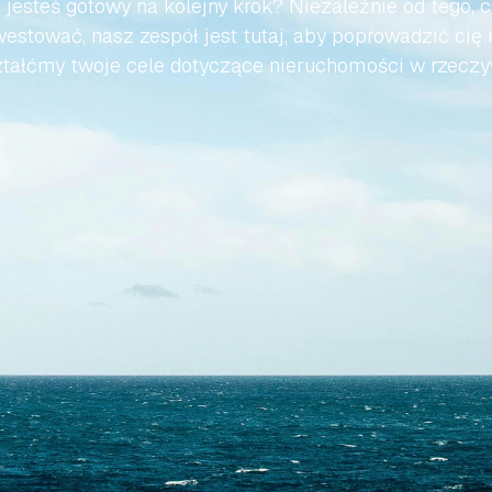
 jesteś gotowy na kolejny krok? Niezależnie od tego, c
estować, nasz zespół jest tutaj, aby poprowadzić cię 
tałćmy twoje cele dotyczące nieruchomości w rzeczy
Skontaktuj się z nami