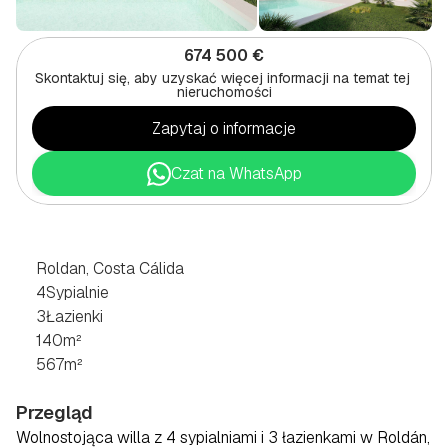
674 500 €
Skontaktuj się, aby uzyskać więcej informacji na temat tej 
nieruchomości
Zapytaj o informacje
Czat na WhatsApp
WILLA
4-POKOJOWA
W
ROLDAN,
COSTA
CÁLIDA
Roldan, Costa Cálida
4
Sypialnie
3
Łazienki
140
m²
567
m²
Przegląd
Wolnostojąca willa z 4 sypialniami i 3 łazienkami w Roldán, 