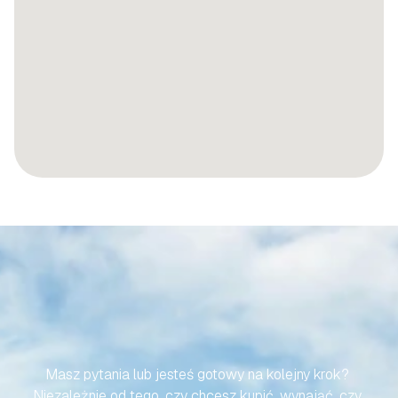
SPRAWMY,
ABY
TWOJA
PODRÓŻ
DO
HISZPAŃSKIEJ
NIERUCHOMOŚCI
BYŁA
BEZWYSIŁKOWA
Masz pytania lub jesteś gotowy na kolejny krok? 
Niezależnie od tego, czy chcesz kupić, wynająć, czy 