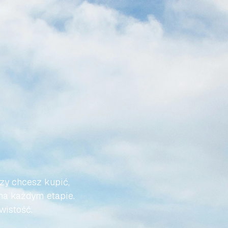
Ż
DO
I
BYŁA
zy chcesz kupić, 
na każdym etapie. 
wistość.