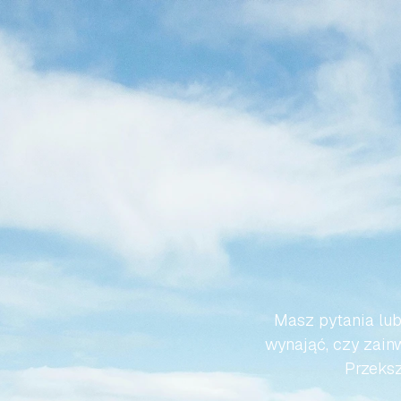
SPRA
HISZP
Masz pytania lub
wynająć, czy zainw
Przeksz