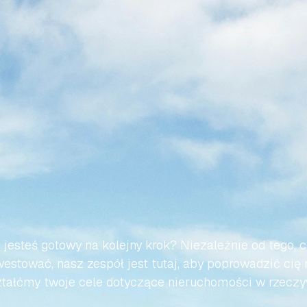
WMY,
ABY
TWOJA
PODRÓ
AŃSKIEJ
NIERUCHOMOŚC
BEZWYSIŁKOWA
 jesteś gotowy na kolejny krok? Niezależnie od tego, c
estować, nasz zespół jest tutaj, aby poprowadzić cię 
tałćmy twoje cele dotyczące nieruchomości w rzeczy