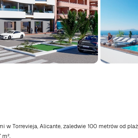
ESZKANIE
W
TORREVIEJA
RZEŻE
COSTA
BLANCA
i w Torrevieja, Alicante, zaledwie 100 metrów od plaży
 m².