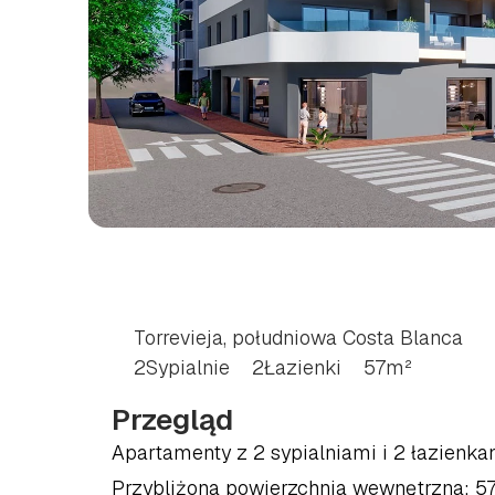
DWUPOKOJOWE
MI
POŁUDNIOWE
WYB
Torrevieja, południowa Costa Blanca
2
Sypialnie
2
Łazienki
57
m²
Przegląd
Apartamenty z 2 sypialniami i 2 łazienkam
Przybliżona powierzchnia wewnętrzna: 57