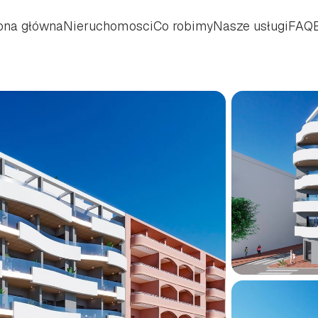
ona główna
Nieruchomosci
Co robimy
Nasze usługi
FAQ
ona główna
Nieruchomosci
Co robimy
Nasze usługi
FAQ