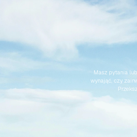
SPRA
HISZP
Masz pytania lub
wynająć, czy zainw
Przeksz