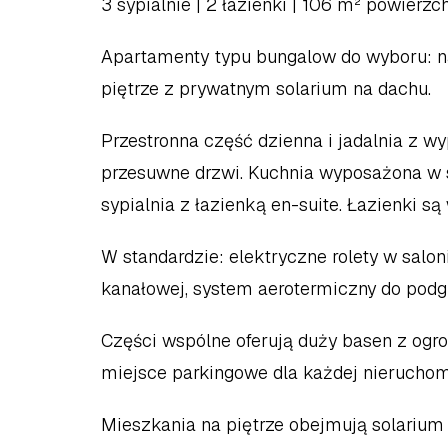
3 sypialnie | 2 łazienki | 106 m² powierzc
Apartamenty typu bungalow do wyboru: na 
piętrze z prywatnym solarium na dachu.
Przestronna część dzienna i jadalnia z w
przesuwne drzwi. Kuchnia wyposażona w s
sypialnia z łazienką en-suite. Łazienki s
W standardzie: elektryczne rolety w saloni
kanałowej, system aerotermiczny do podg
Części wspólne oferują duży basen z ogr
miejsce parkingowe dla każdej nieruchom
Mieszkania na piętrze obejmują solarium 