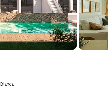
IALNIAMI
W
PILAR
DE
LA
NIOWE
WYBRZEŻE
COSTA
 Blanca