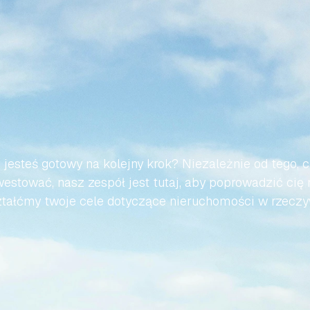
WMY,
ABY
TWOJA
PODRÓ
AŃSKIEJ
NIERUCHOMOŚC
BEZWYSIŁKOWA
 jesteś gotowy na kolejny krok? Niezależnie od tego, c
estować, nasz zespół jest tutaj, aby poprowadzić cię 
tałćmy twoje cele dotyczące nieruchomości w rzeczy