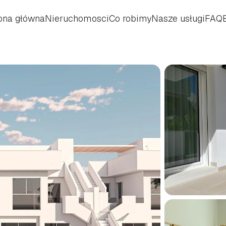
ona główna
Nieruchomosci
Co robimy
Nasze usługi
FAQ
ona główna
Nieruchomosci
Co robimy
Nasze usługi
FAQ