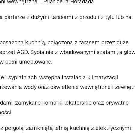
hni wewnętrznej | Pilar de la Horadada
parterze z dużymi tarasami z przodu i z tyłu lub na 
yposażoną kuchnią, połączona z tarasem przez duże 
przęt AGD. Sypialnie z wbudowanymi szafami, a głów
ą w pełni umeblowane.
e i sypialniach, wstępna instalacja klimatyzacji 
rzewania wody oraz oświetlenie wewnętrzne i zewnętr
odami, zamykane komórki lokatorskie oraz prywatne 
ości.
z pergolą, zamkniętą letnią kuchnię z elektrycznymi 