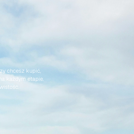
Ż
DO
I
BYŁA
zy chcesz kupić, 
na każdym etapie. 
wistość.