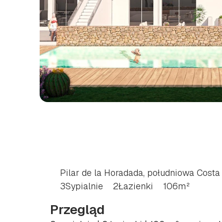
BUNGALOW
Z
3
SYP
HORADADA,
POŁUD
BLANCA
Pilar de la Horadada, południowa Costa
3
Sypialnie
2
Łazienki
106
m²
Przegląd