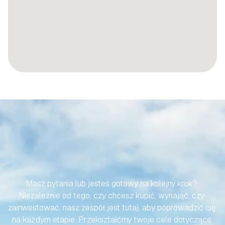
SPRAWMY,
ABY
TWOJA
PODRÓŻ
DO
HISZPAŃSKIEJ
NIERUCHOMOŚCI
BYŁA
BEZWYSIŁKOWA
Masz pytania lub jesteś gotowy na kolejny krok? 
Niezależnie od tego, czy chcesz kupić, wynająć, czy 
zainwestować, nasz zespół jest tutaj, aby poprowadzić cię 
na każdym etapie. Przekształćmy twoje cele dotyczące 