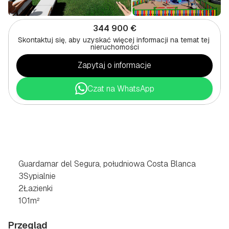
344 900 €
Skontaktuj się, aby uzyskać więcej informacji na temat tej 
nieruchomości
Zapytaj o informacje
Czat na WhatsApp
MIESZKANIE
3
POKOJOWE
W
GUARDAMAR
DEL
SEGURA,
POŁUDNIOWE
WYBRZEŻE
COSTA
BLANCA
Guardamar del Segura, południowa Costa Blanca
3
Sypialnie
2
Łazienki
101
m²
Przegląd