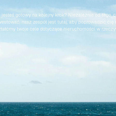
BEZWYSIŁKOWA
 jesteś gotowy na kolejny krok? Niezależnie od tego, c
estować, nasz zespół jest tutaj, aby poprowadzić cię 
tałćmy twoje cele dotyczące nieruchomości w rzeczy
Skontaktuj się z nami