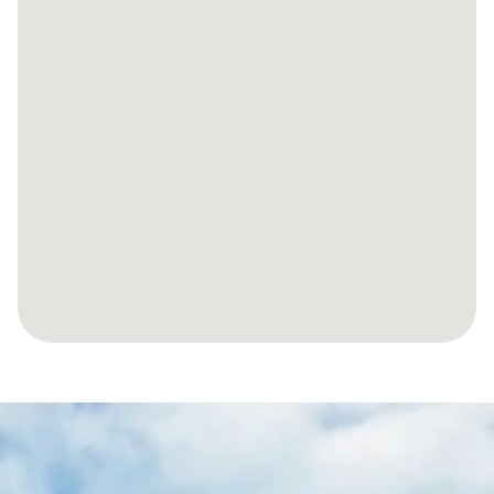
SPRAWMY,
ABY
TWOJA
PODRÓŻ
DO