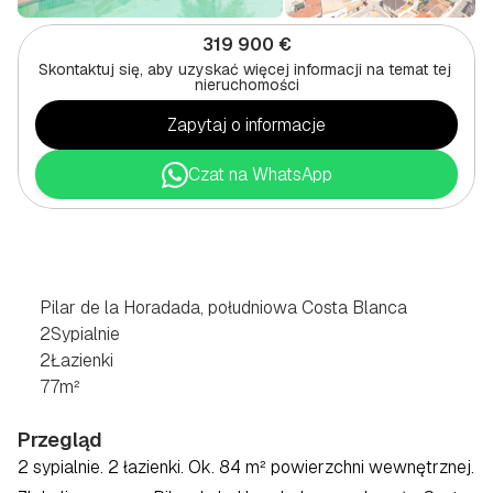
319 900 €
Skontaktuj się, aby uzyskać więcej informacji na temat tej 
nieruchomości
Zapytaj o informacje
Czat na WhatsApp
2
SYPIALNE
BUNGALOW
W
PILAR
DE
LA
HORADADA,
POŁUDNIOWE
WYBRZEŻE
COSTA
BLANCA
Pilar de la Horadada, południowa Costa Blanca
2
Sypialnie
2
Łazienki
77
m²
Przegląd
2 sypialnie. 2 łazienki. Ok. 84 m² powierzchni wewnętrznej. 