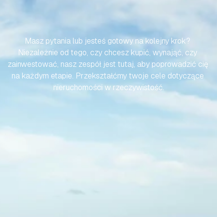
HISZPAŃSKIEJ
NIERUCHOMOŚCI
BYŁA
BEZWYSIŁKOWA
Masz pytania lub jesteś gotowy na kolejny krok? 
Niezależnie od tego, czy chcesz kupić, wynająć, czy 
zainwestować, nasz zespół jest tutaj, aby poprowadzić cię 
na każdym etapie. Przekształćmy twoje cele dotyczące 
nieruchomości w rzeczywistość.