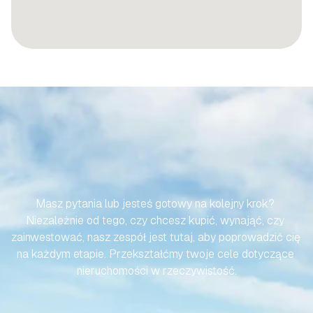
SPRAWMY,
ABY
TWOJA
PODRÓŻ
DO
HISZPAŃSKIEJ
NIERUCHOMOŚCI
BYŁA
BEZWYSIŁKOWA
Masz pytania lub jesteś gotowy na kolejny krok? 
Niezależnie od tego, czy chcesz kupić, wynająć, czy 
zainwestować, nasz zespół jest tutaj, aby poprowadzić cię 
na każdym etapie. Przekształćmy twoje cele dotyczące 
nieruchomości w rzeczywistość.