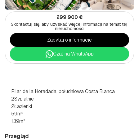
299 900 €
Skontaktuj się, aby uzyskać więcej informacji na temat tej 
nieruchomości
Zapytaj o informacje
Czat na WhatsApp
2
SYPIALNE
BUNGALOW
W
PILAR
DE
LA
HORADADA,
POŁUDNIOWE
WYBRZEŻE
COSTA
BLANCA
Pilar de la Horadada, południowa Costa Blanca
2
Sypialnie
2
Łazienki
59
m²
139
m²
Przegląd