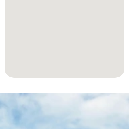
SPRAWMY,
ABY
TWOJA
PODRÓŻ
DO
HISZPAŃSKIEJ
NIERUCHOMOŚCI