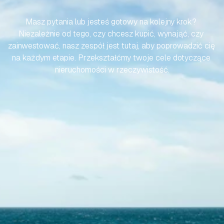
BYŁA
BEZWYSIŁKOWA
Masz pytania lub jesteś gotowy na kolejny krok? 
Niezależnie od tego, czy chcesz kupić, wynająć, czy 
zainwestować, nasz zespół jest tutaj, aby poprowadzić cię 
na każdym etapie. Przekształćmy twoje cele dotyczące 
nieruchomości w rzeczywistość.
Skontaktuj się z nami