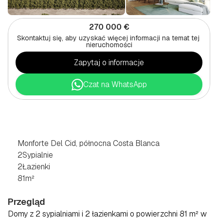
270 000 €
Skontaktuj się, aby uzyskać więcej informacji na temat tej 
nieruchomości
Zapytaj o informacje
Czat na WhatsApp
2
POKOJOWE
MIESZKANIE
W
MONFORTE
DEL
CID,
PÓŁNOCNA
COSTA
BLANCA
Monforte Del Cid, północna Costa Blanca
2
Sypialnie
2
Łazienki
81
m²
Przegląd
Domy z 2 sypialniami i 2 łazienkami o powierzchni 81 m² w 