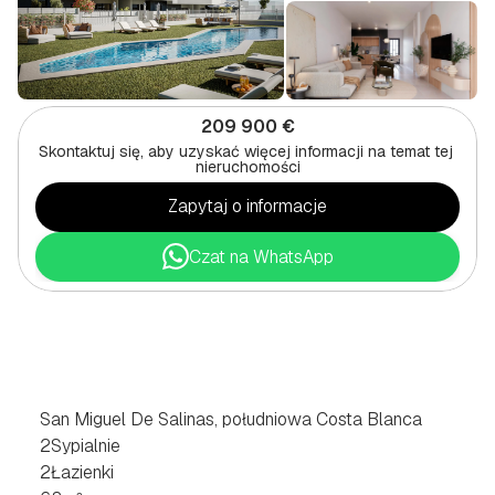
209 900 €
Skontaktuj się, aby uzyskać więcej informacji na temat tej 
nieruchomości
Zapytaj o informacje
Czat na WhatsApp
DOM
BUNGALOW
Z
2
SYPIALNIAMI
W
SAN
MIGUEL
DE
SALINAS,
POŁUDNIOWE
WYBRZEŻE
COSTA
BLANCA
San Miguel De Salinas, południowa Costa Blanca
2
Sypialnie
2
Łazienki