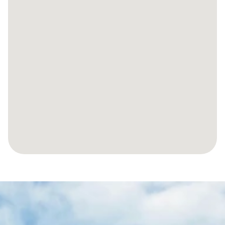
SPRAWMY,
ABY
TWOJA
PODRÓŻ
DO