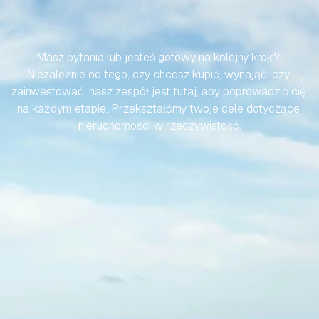
HISZPAŃSKIEJ
NIERUCHOMOŚCI
BYŁA
BEZWYSIŁKOWA
Masz pytania lub jesteś gotowy na kolejny krok? 
Niezależnie od tego, czy chcesz kupić, wynająć, czy 
zainwestować, nasz zespół jest tutaj, aby poprowadzić cię 
na każdym etapie. Przekształćmy twoje cele dotyczące 
nieruchomości w rzeczywistość.