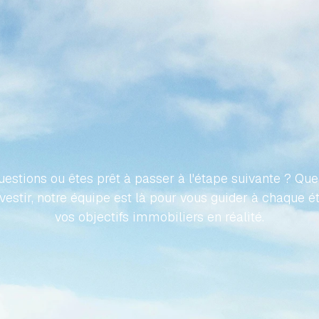
ONS
VOTRE
VOYAGE
VERS
IÉTÉ
ESPAGNOLE
SANS
E
estions ou êtes prêt à passer à l'étape suivante ? Que 
nvestir, notre équipe est là pour vous guider à chaque é
vos objectifs immobiliers en réalité.