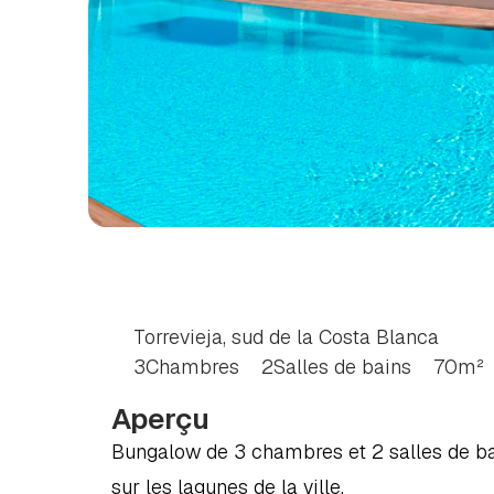
BUNGALOW
DE
3
C
COSTA
BLANCA
SU
Torrevieja, sud de la Costa Blanca
3
Chambres
2
Salles de bains
70
m²
Aperçu
Bungalow de 3 chambres et 2 salles de bains
sur les lagunes de la ville.