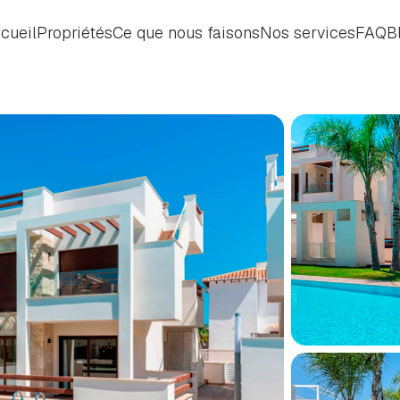
cueil
Propriétés
Ce que nous faisons
Nos services
FAQ
B
cueil
Propriétés
Ce que nous faisons
Nos services
FAQ
B