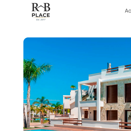
Ac
Ac