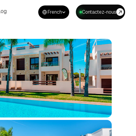
Select Language
log
French
Contactez-nous
log