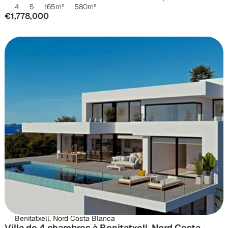
4
5
165
m²
580
m²
€1,778,000
Benitatxell, Nord Costa Blanca
Villa de 4 chambres à Benitatxell, Nord Costa 