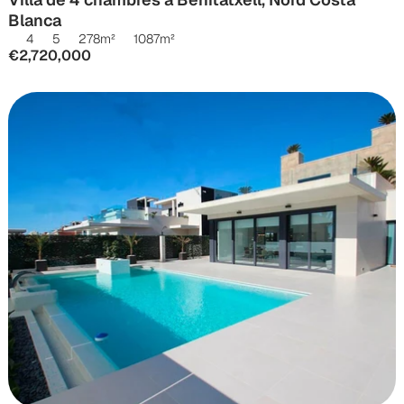
Blanca
4
5
278
m²
1087
m²
€2,720,000