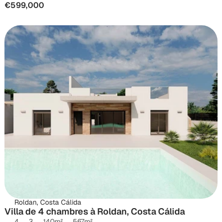
€599,000
Roldan, Costa Cálida
Villa de 4 chambres à Roldan, Costa Cálida
4
3
140
m²
567
m²