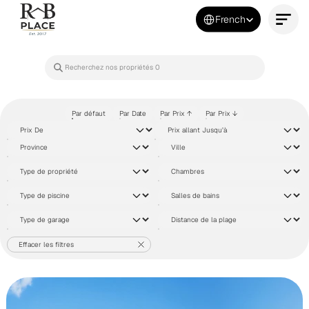
Select Language
French
Contactez-nous maintenant
Par défaut
Par Date
Par Prix ↑
Par Prix ↓
Effacer les filtres