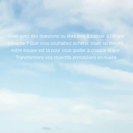
RENDONS
VOTRE
VOYAGE
VERS
VOTRE
PROPRIÉTÉ
ESPAGNOLE
SANS
EFFORT
Vous avez des questions ou êtes prêt à passer à l'étape 
suivante ? Que vous souhaitiez acheter, louer ou investir, 
notre équipe est là pour vous guider à chaque étape. 
Transformons vos objectifs immobiliers en réalité.