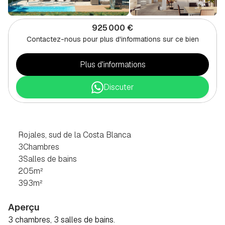
925 000 €
Contactez-nous pour plus d'informations sur ce bien
Plus d'informations
Discuter
VILLA
3
CHAMBRES
À
ROJALES,
SUD
DE
LA
COSTA
BLANCA
Rojales, sud de la Costa Blanca
3
Chambres
3
Salles de bains
205
m²
393
m²
Aperçu
3 chambres, 3 salles de bains.  