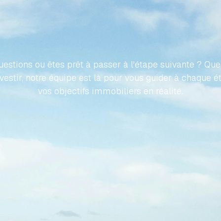
ONS
VOTRE
VOYAGE
VERS
IÉTÉ
ESPAGNOLE
SANS
E
estions ou êtes prêt à passer à l'étape suivante ? Que 
nvestir, notre équipe est là pour vous guider à chaque é
vos objectifs immobiliers en réalité.