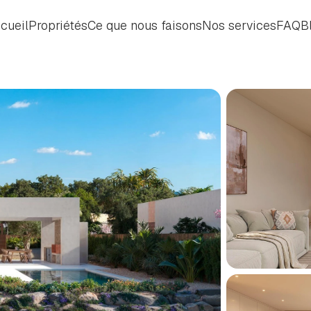
cueil
Propriétés
Ce que nous faisons
Nos services
FAQ
B
cueil
Propriétés
Ce que nous faisons
Nos services
FAQ
B