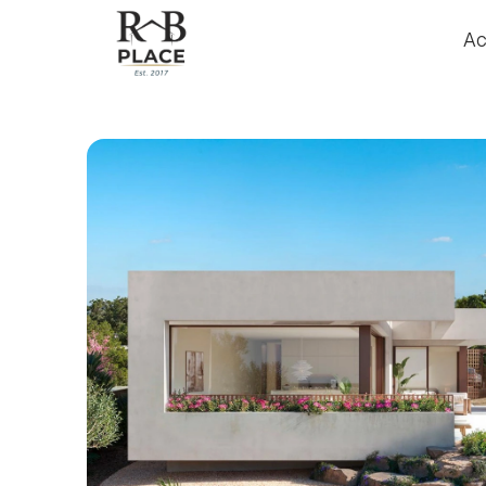
Ac
Ac