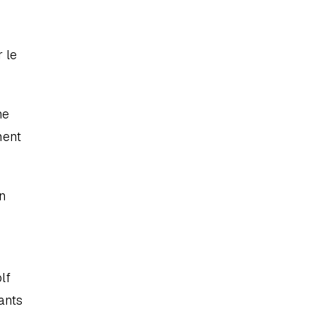
le 
e 
ent 
 
f 
nts 