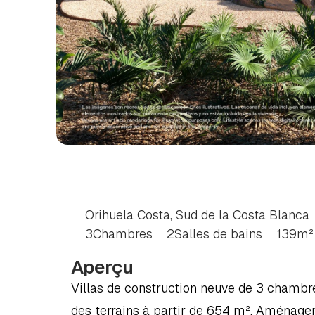
VILLA
DE
3
CHAMB
SUD
DE
LA
COSTA
Orihuela Costa, Sud de la Costa Blanca
3
Chambres
2
Salles de bains
139
m²
Aperçu
Villas de construction neuve de 3 chambres
des terrains à partir de 654 m². Aménage