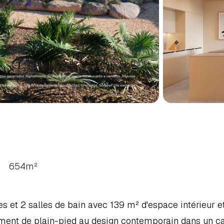
RES
À
ORIHUELA
COSTA,
BLANCA
654
m²
 et 2 salles de bain avec 139 m² d'espace intérieur et
ment de plain-pied au design contemporain dans un ca