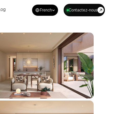
Select Language
log
French
Contactez-nous
log