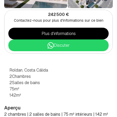
242 500 €
Contactez-nous pour plus d'informations sur ce bien
Plus d'informations
Discuter
VILLA
DE
2
CHAMBRES
À
ROLDAN,
COSTA
CÁLIDA
Roldan, Costa Cálida
2
Chambres
2
Salles de bains
75
m²
142
m²
Aperçu
2 chambres | 2 salles de bains | 75 m² intérieurs | 142 m² 