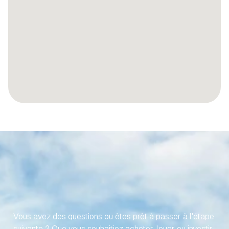
RENDONS
VOTRE
VOYAGE
VERS
VOTRE
PROPRIÉTÉ
ESPAGNOLE
SANS
EFFORT
Vous avez des questions ou êtes prêt à passer à l'étape 
suivante ? Que vous souhaitiez acheter, louer ou investir, 