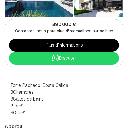
890 000 €
Contactez-nous pour plus d'informations sur ce bien
Plus d'informations
Discuter
VILLA
DE
3
CHAMBRES
À
TORRE
PACHECO,
COSTA
CÁLIDA
Torre Pacheco, Costa Cálida
3
Chambres
3
Salles de bains
217
m²
300
m²
Aperçu