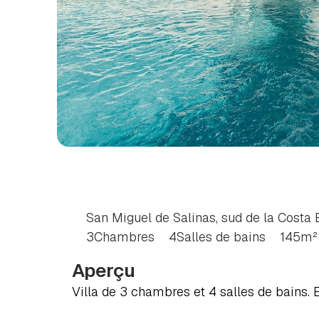
VILLA
DE
3
CHAMB
SALINAS,
COSTA
B
San Miguel de Salinas, sud de la Costa
3
Chambres
4
Salles de bains
145
m²
Aperçu
Villa de 3 chambres et 4 salles de bains. E