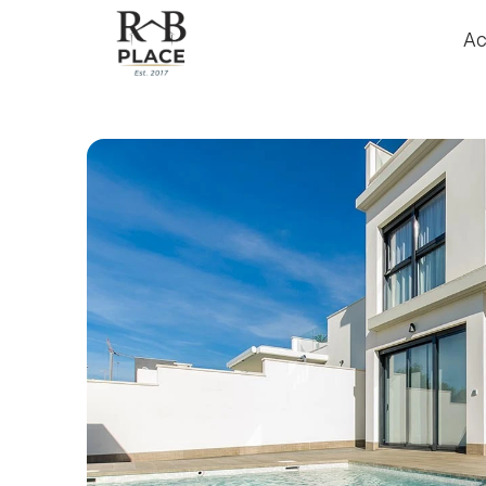
Ac
Ac