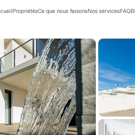
cueil
Propriétés
Ce que nous faisons
Nos services
FAQ
B
cueil
Propriétés
Ce que nous faisons
Nos services
FAQ
B