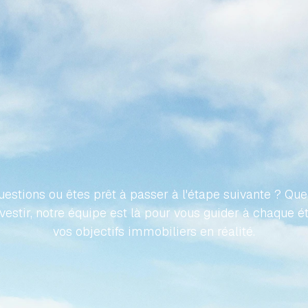
ONS
VOTRE
VOYAGE
VERS
IÉTÉ
ESPAGNOLE
SANS
E
estions ou êtes prêt à passer à l'étape suivante ? Que 
nvestir, notre équipe est là pour vous guider à chaque é
vos objectifs immobiliers en réalité.