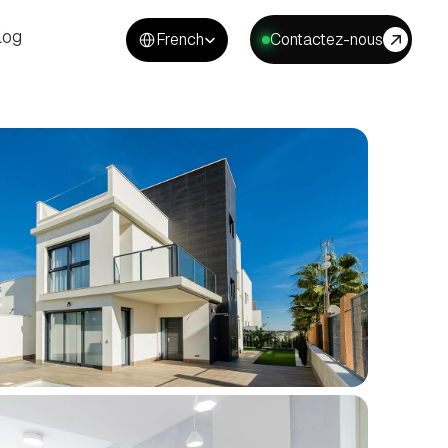
Select Language
log
French
Contactez-nous
log