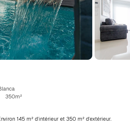
RES
À
SAN
MIGUEL
DE
LANCA
SUD
 Blanca
350
m²
nviron 145 m² d’intérieur et 350 m² d’extérieur.