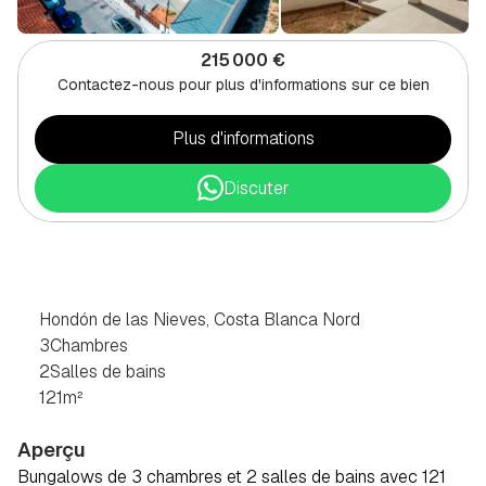
215 000 €
Contactez-nous pour plus d'informations sur ce bien
Plus d'informations
Discuter
BUNGALOW
DE
3
CHAMBRES
À
HONDON
DE
LAS
NIEVES,
COSTA
BLANCA
NORD
Hondón de las Nieves, Costa Blanca Nord
3
Chambres
2
Salles de bains
121
m²
Aperçu
Bungalows de 3 chambres et 2 salles de bains avec 121 