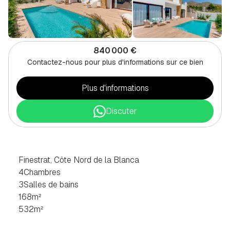
840 000 €
Contactez-nous pour plus d'informations sur ce bien
Plus d'informations
Discuter
VILLA
DE
4
CHAMBRES
À
FINESTRAT,
NORD
COSTA
BLANCA
Finestrat, Côte Nord de la Blanca
4
Chambres
3
Salles de bains
168
m²
532
m²