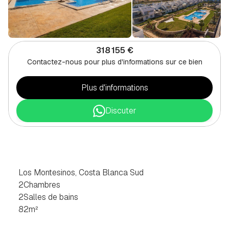
318 155 €
Contactez-nous pour plus d'informations sur ce bien
Plus d'informations
Discuter
BUNGALOW
DE
2
CHAMBRES
À
LOS
MONTESINOS,
SUD
DE
LA
COSTA
BLANCA
Los Montesinos, Costa Blanca Sud
2
Chambres
2
Salles de bains
82
m²