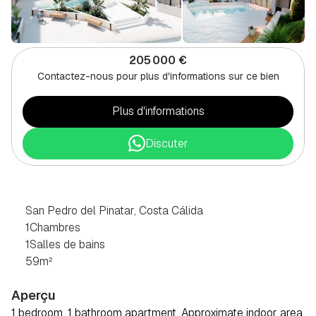
205 000 €
Contactez-nous pour plus d'informations sur ce bien
Plus d'informations
Discuter
APPARTEMENT
1
CHAMBRE
À
SAN
PEDRO
DEL
PINATAR,
COSTA
CÁLIDA
San Pedro del Pinatar, Costa Cálida
1
Chambres
1
Salles de bains
59
m²
Aperçu
1 bedroom, 1 bathroom apartment. Approximate indoor area 