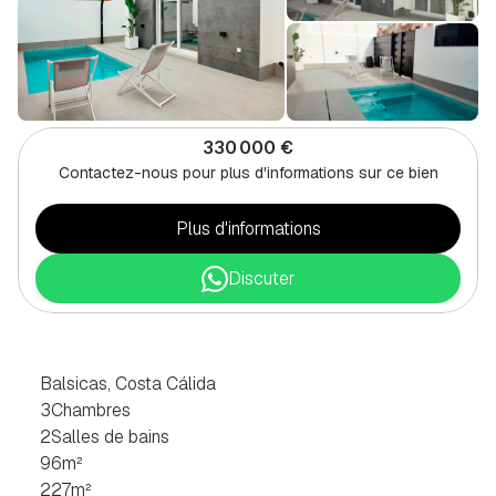
330 000 €
Contactez-nous pour plus d'informations sur ce bien
Plus d'informations
Discuter
VILLA
DE
3
CHAMBRES
À
BALSICAS,
COSTA
CÁLIDA
Balsicas, Costa Cálida
3
Chambres
2
Salles de bains
96
m²
227
m²