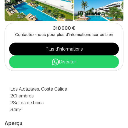
318 000 €
Contactez-nous pour plus d'informations sur ce bien
Plus d'informations
Discuter
APPARTEMENT
2
CHAMBRES
À
LOS
ALCAZARES,
COSTA
CÁLIDA
Los Alcázares, Costa Cálida
2
Chambres
2
Salles de bains
84
m²
Aperçu