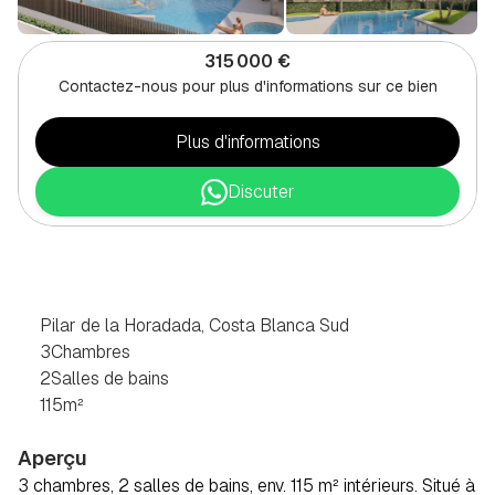
315 000 €
Contactez-nous pour plus d'informations sur ce bien
Plus d'informations
Discuter
APPARTEMENT
3
CHAMBRES
À
PILAR
DE
LA
HORADADA,
SUD
COSTA
BLANCA
Pilar de la Horadada, Costa Blanca Sud
3
Chambres
2
Salles de bains
115
m²
Aperçu
3 chambres, 2 salles de bains, env. 115 m² intérieurs. Situé à 