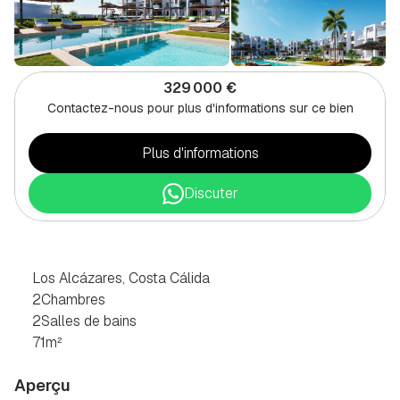
329 000 €
Contactez-nous pour plus d'informations sur ce bien
Plus d'informations
Discuter
APPARTEMENT
2
CHAMBRES
À
LOS
ALCAZARES,
COSTA
CÁLIDA
Los Alcázares, Costa Cálida
2
Chambres
2
Salles de bains
71
m²
Aperçu