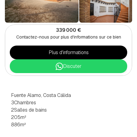
339 000 €
Contactez-nous pour plus d'informations sur ce bien
Plus d'informations
Discuter
VILLA
DE
3
CHAMBRES
À
FUENTE
ALAMO,
COSTA
CÁLIDA
Fuente Alamo, Costa Cálida
3
Chambres
2
Salles de bains
205
m²
886
m²