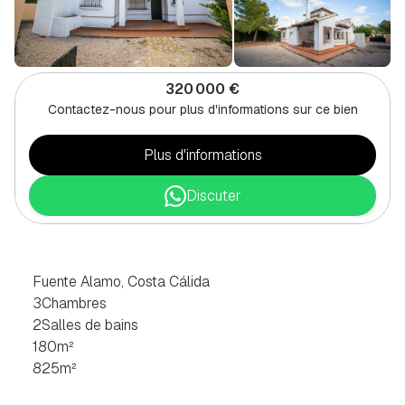
320 000 €
Contactez-nous pour plus d'informations sur ce bien
Plus d'informations
Discuter
VILLA
DE
3
CHAMBRES
À
FUENTE
ALAMO,
COSTA
CÁLIDA
Fuente Alamo, Costa Cálida
3
Chambres
2
Salles de bains
180
m²
825
m²