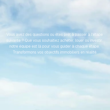
RENDONS
VOTRE
VOYAGE
VERS
VOTRE
PROPRIÉTÉ
ESPAGNOLE
SANS
EFFORT
Vous avez des questions ou êtes prêt à passer à l'étape 
suivante ? Que vous souhaitiez acheter, louer ou investir, 
notre équipe est là pour vous guider à chaque étape. 
Transformons vos objectifs immobiliers en réalité.