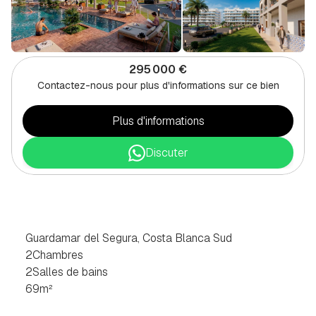
295 000 €
Contactez-nous pour plus d'informations sur ce bien
Plus d'informations
Discuter
APPARTEMENT
2
CHAMBRES
À
GUARDAMAR
DEL
SEGURA,
SUD
COSTA
BLANCA
Guardamar del Segura, Costa Blanca Sud
2
Chambres
2
Salles de bains
69
m²