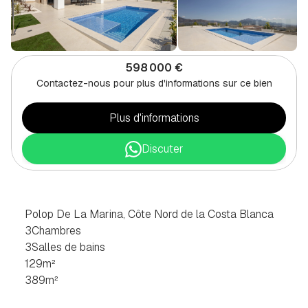
598 000 €
Contactez-nous pour plus d'informations sur ce bien
Plus d'informations
Discuter
VILLA
DE
3
CHAMBRES
À
POLOP
DE
LA
MARINA,
NORD
COSTA
BLANCA
Polop De La Marina, Côte Nord de la Costa Blanca
3
Chambres
3
Salles de bains
129
m²
389
m²