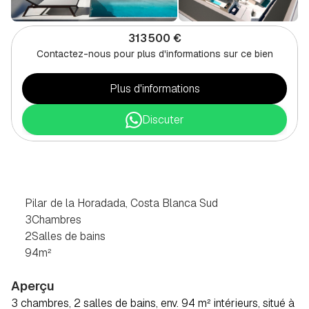
313 500 €
Contactez-nous pour plus d'informations sur ce bien
Plus d'informations
Discuter
BUNGALOW
DE
3
CHAMBRES
À
PILAR
DE
LA
HORADADA,
CÔTE
SUD
DE
LA
BLANCA
Pilar de la Horadada, Costa Blanca Sud
3
Chambres
2
Salles de bains
94
m²
Aperçu
3 chambres, 2 salles de bains, env. 94 m² intérieurs, situé à 