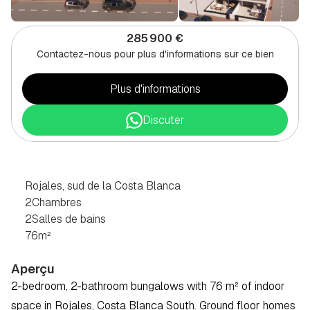
285 900 €
Contactez-nous pour plus d'informations sur ce bien
Plus d'informations
Discuter
BUNGALOW
DE
2
CHAMBRES
À
ROJALES,
COSTA
BLANCA
SUD
Rojales, sud de la Costa Blanca
2
Chambres
2
Salles de bains
76
m²
Aperçu
2-bedroom, 2-bathroom bungalows with 76 m² of indoor 
space in Rojales, Costa Blanca South. Ground floor homes 