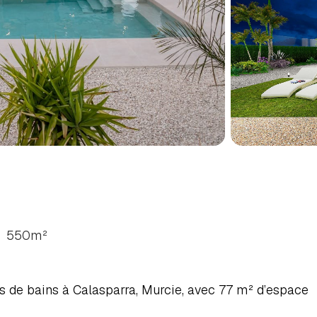
RES
À
CALASPARRA,
COS
550
m²
es de bains à Calasparra, Murcie, avec 77 m² d’espace 