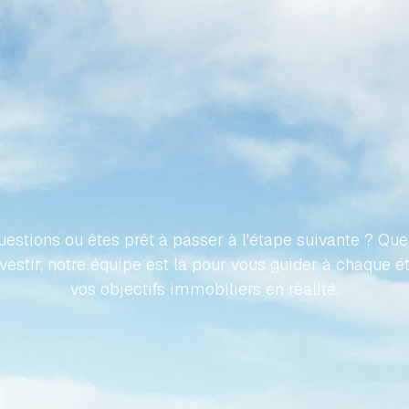
ONS
VOTRE
VOYAGE
VERS
IÉTÉ
ESPAGNOLE
SANS
E
estions ou êtes prêt à passer à l'étape suivante ? Que 
nvestir, notre équipe est là pour vous guider à chaque é
vos objectifs immobiliers en réalité.