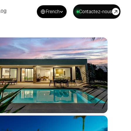
Select Language
log
French
Contactez-nous
log