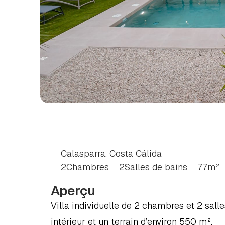
VILLA
DE
2
CHAMB
CÁLIDA
Calasparra, Costa Cálida
2
Chambres
2
Salles de bains
77
m²
Aperçu
Villa individuelle de 2 chambres et 2 sall
intérieur et un terrain d’environ 550 m².