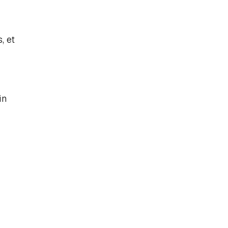
 et 
n 