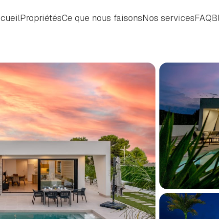
cueil
Propriétés
Ce que nous faisons
Nos services
FAQ
B
cueil
Propriétés
Ce que nous faisons
Nos services
FAQ
B