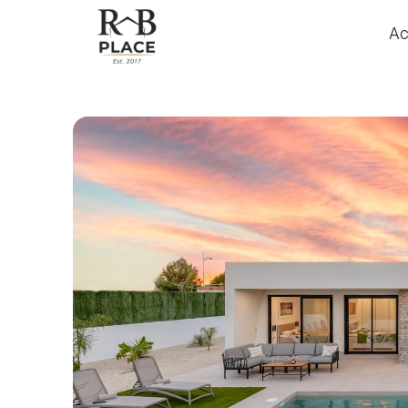
Ac
Ac