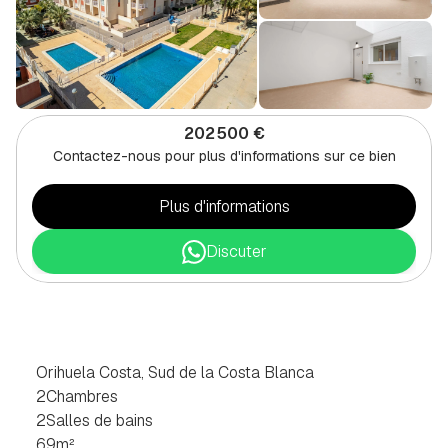
202 500 €
Contactez-nous pour plus d'informations sur ce bien
Plus d'informations
Discuter
PENTHOUSE
DE
2
CHAMBRES
À
ORIHUELA
COSTA,
SUD
DE
LA
COSTA
BLANCA
Orihuela Costa, Sud de la Costa Blanca
2
Chambres
2
Salles de bains
69
m²