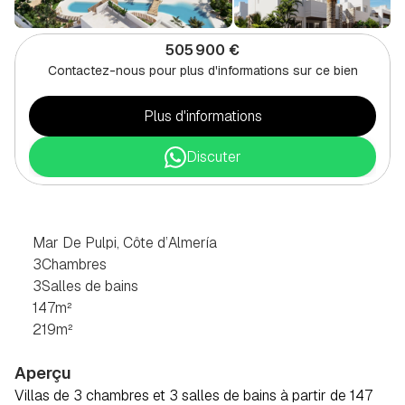
505 900 €
Contactez-nous pour plus d'informations sur ce bien
Plus d'informations
Discuter
VILLA
DE
3
CHAMBRES
À
MAR
DE
PULPI,
COSTA
ALMERÍA
Mar De Pulpi, Côte d’Almería
3
Chambres
3
Salles de bains
147
m²
219
m²
Aperçu
Villas de 3 chambres et 3 salles de bains à partir de 147 