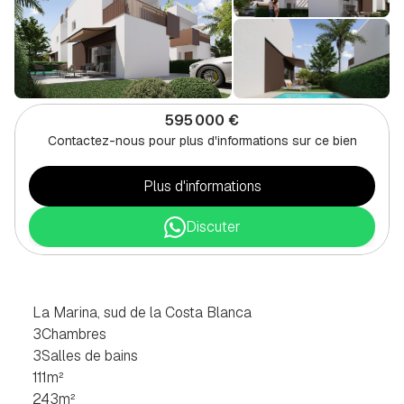
595 000 €
Contactez-nous pour plus d'informations sur ce bien
Plus d'informations
Discuter
VILLA
DE
3
CHAMBRES
À
LA
MARINA,
SUD
DE
LA
COSTA
BLANCA
La Marina, sud de la Costa Blanca
3
Chambres
3
Salles de bains
111
m²
243
m²