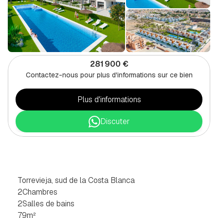
281 900 €
Contactez-nous pour plus d'informations sur ce bien
Plus d'informations
Discuter
BUNGALOW
DE
2
CHAMBRES
À
TORREVIEJA,
SUR
LA
COSTA
BLANCA
SUD
Torrevieja, sud de la Costa Blanca
2
Chambres
2
Salles de bains
79
m²