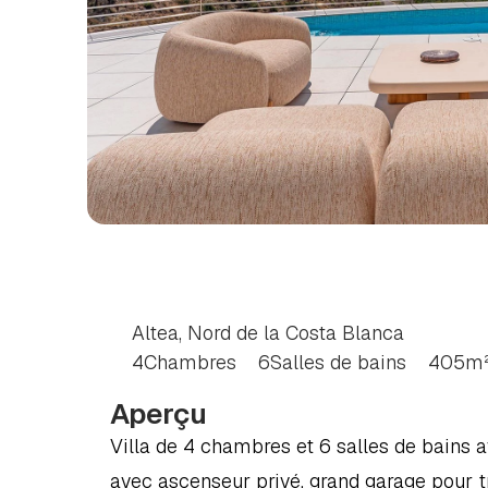
VILLA
DE
4
CHAMB
COSTA
BLANCA
Altea, Nord de la Costa Blanca
4
Chambres
6
Salles de bains
405
m
Aperçu
Villa de 4 chambres et 6 salles de bains a
avec ascenseur privé, grand garage pour tro