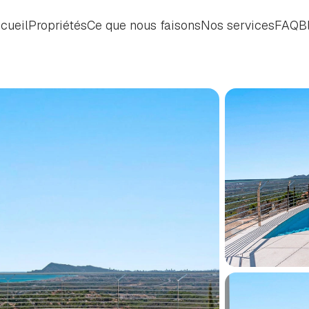
cueil
Propriétés
Ce que nous faisons
Nos services
FAQ
B
cueil
Propriétés
Ce que nous faisons
Nos services
FAQ
B