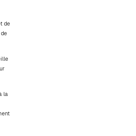
t de 
de 
lle 
r 
 la 
ent 