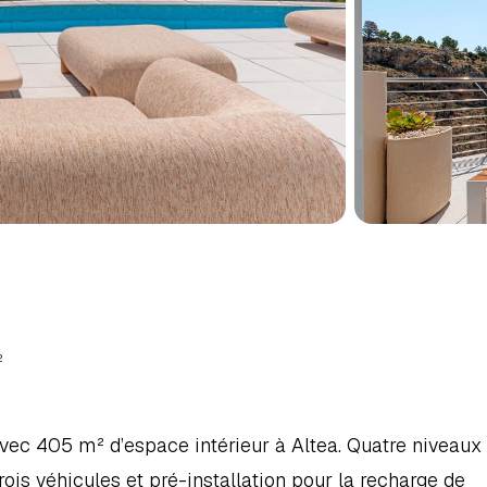
RES
À
ALTEA,
NORD
DE
LA
²
vec 405 m² d’espace intérieur à Altea. Quatre niveaux 
is véhicules et pré-installation pour la recharge de 