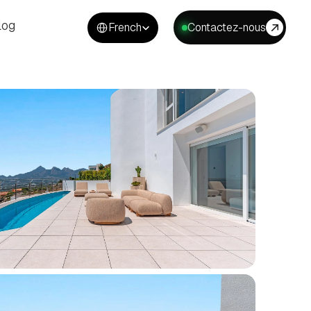
Select Language
log
French
Contactez-nous
log