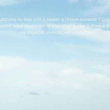
IÉTÉ
ESPAGNOLE
SANS
E
estions ou êtes prêt à passer à l'étape suivante ? Que 
nvestir, notre équipe est là pour vous guider à chaque é
vos objectifs immobiliers en réalité.
Contactez-nous