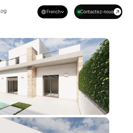
Select Language
log
French
Contactez-nous
log