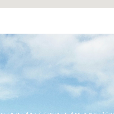
ONS
VOTRE
VOYAGE
VERS
IÉTÉ
ESPAGNOLE
SANS
E
estions ou êtes prêt à passer à l'étape suivante ? Que 