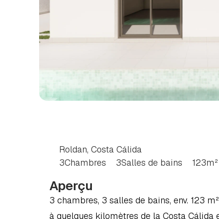
VILLA
DE
3
CHAMB
CÁLIDA
Roldan, Costa Cálida
3
Chambres
3
Salles de bains
123
m²
Aperçu
3 chambres, 3 salles de bains, env. 123 m² à
à quelques kilomètres de la Costa Cálida 