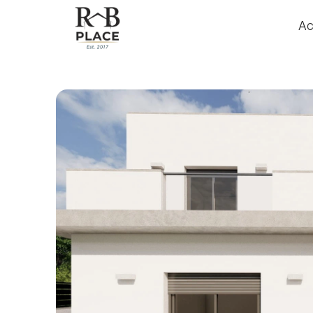
Ac
Ac