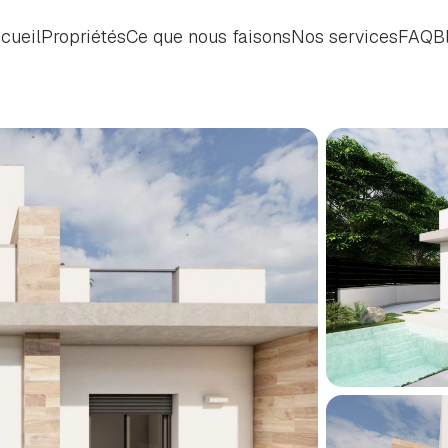
cueil
Propriétés
Ce que nous faisons
Nos services
FAQ
B
cueil
Propriétés
Ce que nous faisons
Nos services
FAQ
B