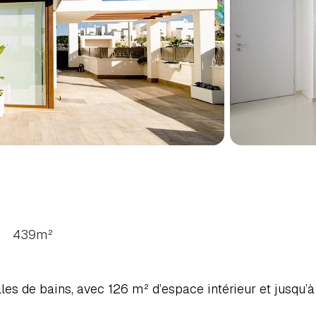
S
À
PLAYA
HONDA,
COSTA
439
m²
es de bains, avec 126 m² d’espace intérieur et jusqu’à 