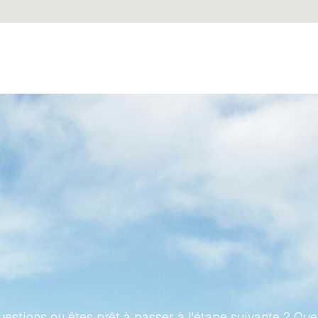
ONS
VOTRE
VOYAGE
VERS
IÉTÉ
ESPAGNOLE
SANS
E
estions ou êtes prêt à passer à l'étape suivante ? Que 