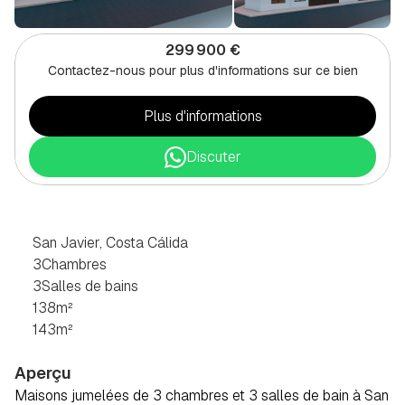
299 900 €
Contactez-nous pour plus d'informations sur ce bien
Plus d'informations
Discuter
CHALET
DE
3
CHAMBRES
À
SAN
JAVIER,
COSTA
CÁLIDA
San Javier, Costa Cálida
3
Chambres
3
Salles de bains
138
m²
143
m²
Aperçu
Maisons jumelées de 3 chambres et 3 salles de bain à San 