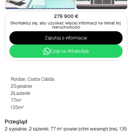
279 900 €
Skontaktuj się, aby uzyskać więcej informacji na temat tej 
nieruchomości
Zapytaj o informacje
Czat na WhatsApp
DWUPOKOJOWY
CHALET
W
ROLDAN,
COSTA
CÁLIDA
Roldan, Costa Cálida
2
Sypialnie
2
Łazienki
77
m²
135
m²
Przegląd
2 sypialnie, 2 łazienki, 77 m² powierzchni wewnętrznej, 135 