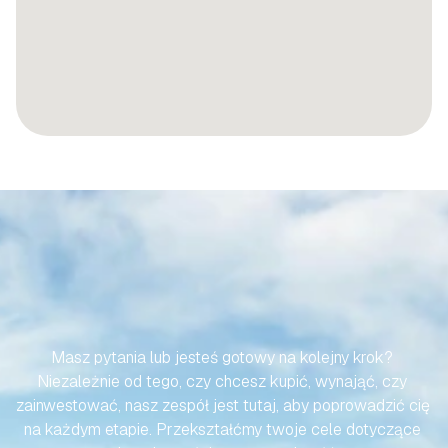
SPRAWMY,
ABY
TWOJA
PODRÓŻ
DO
HISZPAŃSKIEJ
NIERUCHOMOŚCI
BYŁA
BEZWYSIŁKOWA
Masz pytania lub jesteś gotowy na kolejny krok? 
Niezależnie od tego, czy chcesz kupić, wynająć, czy 
zainwestować, nasz zespół jest tutaj, aby poprowadzić cię 
na każdym etapie. Przekształćmy twoje cele dotyczące 