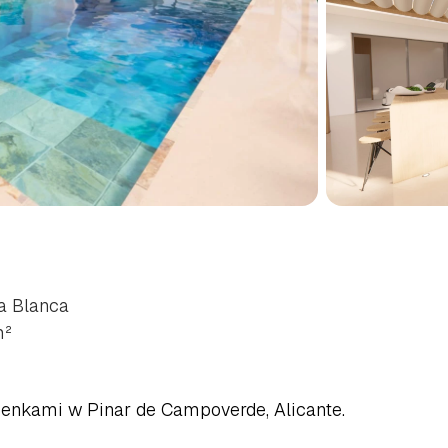
IAMI
W
PINAR
DE
UDNIOWA
COSTA
BLANC
a Blanca
²
zienkami w Pinar de Campoverde, Alicante.