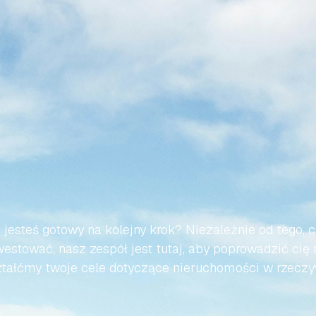
WMY,
ABY
TWOJA
PODRÓ
AŃSKIEJ
NIERUCHOMOŚC
BEZWYSIŁKOWA
 jesteś gotowy na kolejny krok? Niezależnie od tego, c
estować, nasz zespół jest tutaj, aby poprowadzić cię 
tałćmy twoje cele dotyczące nieruchomości w rzeczy