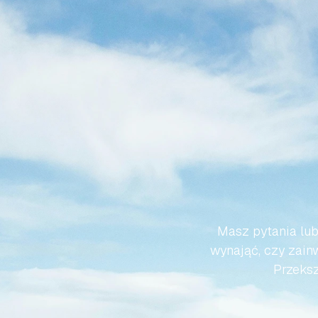
SPRA
HISZP
Masz pytania lub
wynająć, czy zainw
Przeksz