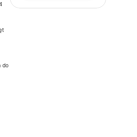
 
t 
 do 