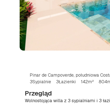
WILLA
Z
3
SYPIALN
CAMPOVERDE,
POŁ
Pinar de Campoverde, południowa Cost
3
Sypialnie
3
Łazienki
142
m²
804
m
Przegląd
Wolnostojąca willa z 3 sypialniami i 3 ła