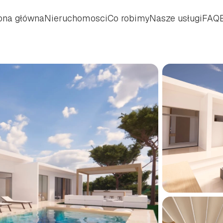
ona główna
Nieruchomosci
Co robimy
Nasze usługi
FAQ
ona główna
Nieruchomosci
Co robimy
Nasze usługi
FAQ