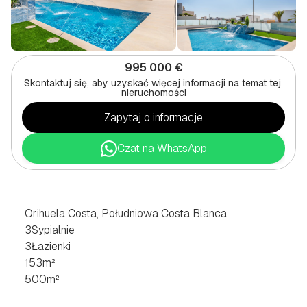
995 000 €
Skontaktuj się, aby uzyskać więcej informacji na temat tej 
nieruchomości
Zapytaj o informacje
Czat na WhatsApp
WILLA
Z
3
SYPIALNIAMI
W
ORIHUELA
COSTA,
POŁUDNIOWE
COSTA
BLANCA
Orihuela Costa, Południowa Costa Blanca
3
Sypialnie
3
Łazienki
153
m²
500
m²