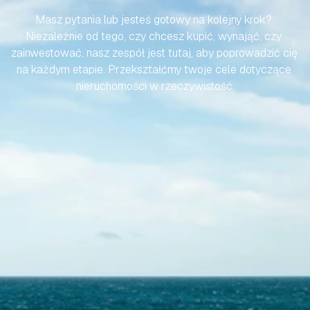
Masz pytania lub jesteś gotowy na kolejny krok? 
Niezależnie od tego, czy chcesz kupić, wynająć, czy 
zainwestować, nasz zespół jest tutaj, aby poprowadzić cię 
na każdym etapie. Przekształćmy twoje cele dotyczące 
nieruchomości w rzeczywistość.
Skontaktuj się z nami