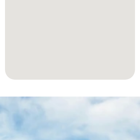
SPRAWMY,
ABY
TWOJA
PODRÓŻ
DO
HISZPAŃSKIEJ
NIERUCHOMOŚCI
BYŁA
BEZWYSIŁKOWA