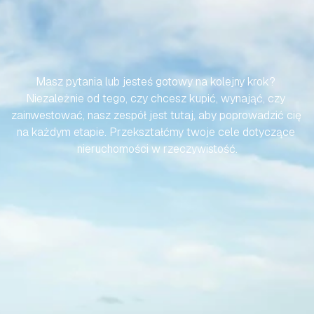
SPRAWMY,
ABY
TWOJA
PODRÓŻ
DO
HISZPAŃSKIEJ
NIERUCHOMOŚCI
BYŁA
BEZWYSIŁKOWA
Masz pytania lub jesteś gotowy na kolejny krok? 
Niezależnie od tego, czy chcesz kupić, wynająć, czy 
zainwestować, nasz zespół jest tutaj, aby poprowadzić cię 
na każdym etapie. Przekształćmy twoje cele dotyczące 
nieruchomości w rzeczywistość.