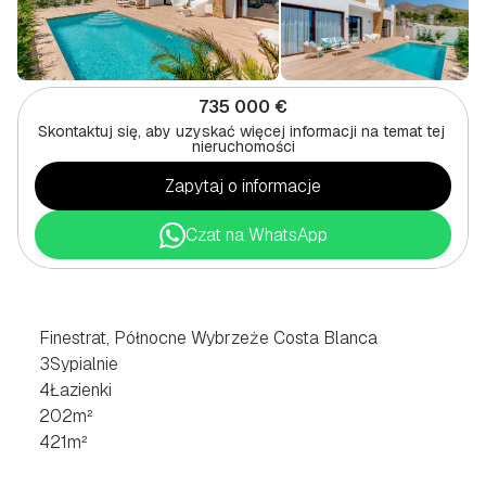
735 000 €
Skontaktuj się, aby uzyskać więcej informacji na temat tej 
nieruchomości
Zapytaj o informacje
Czat na WhatsApp
WILLA
Z
3
SYPIALNIAMI
W
FINESTRAT,
PÓŁNOCNA
COSTA
BLANCA
Finestrat, Północne Wybrzeże Costa Blanca
3
Sypialnie
4
Łazienki
202
m²
421
m²