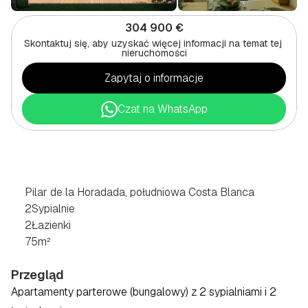
304 900 €
Skontaktuj się, aby uzyskać więcej informacji na temat tej 
nieruchomości
Zapytaj o informacje
Czat na WhatsApp
2
SYPIALNE
BUNGALOW
W
PILAR
DE
LA
HORADADA,
POŁUDNIOWE
WYBRZEŻE
COSTA
BLANCA
Pilar de la Horadada, południowa Costa Blanca
2
Sypialnie
2
Łazienki
75
m²
Przegląd
Apartamenty parterowe (bungalowy) z 2 sypialniami i 2 