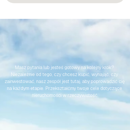
SPRAWMY,
ABY
TWOJA
PODRÓŻ
DO
HISZPAŃSKIEJ
NIERUCHOMOŚCI
BYŁA
BEZWYSIŁKOWA
Masz pytania lub jesteś gotowy na kolejny krok? 
Niezależnie od tego, czy chcesz kupić, wynająć, czy 
zainwestować, nasz zespół jest tutaj, aby poprowadzić cię 
na każdym etapie. Przekształćmy twoje cele dotyczące 
nieruchomości w rzeczywistość.