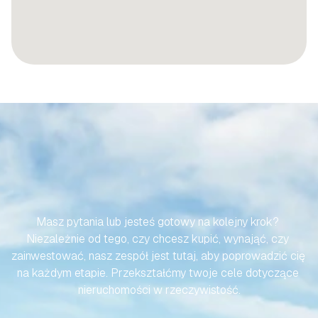
SPRAWMY,
ABY
TWOJA
PODRÓŻ
DO
HISZPAŃSKIEJ
NIERUCHOMOŚCI
BYŁA
BEZWYSIŁKOWA
Masz pytania lub jesteś gotowy na kolejny krok? 
Niezależnie od tego, czy chcesz kupić, wynająć, czy 
zainwestować, nasz zespół jest tutaj, aby poprowadzić cię 
na każdym etapie. Przekształćmy twoje cele dotyczące 
nieruchomości w rzeczywistość.