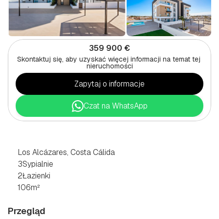
359 900 €
Skontaktuj się, aby uzyskać więcej informacji na temat tej 
nieruchomości
Zapytaj o informacje
Czat na WhatsApp
3
POKOJOWE
MIESZKANIE
W
LOS
ALCAZARES,
COSTA
CÁLIDA
Los Alcázares, Costa Cálida
3
Sypialnie
2
Łazienki
106
m²
Przegląd