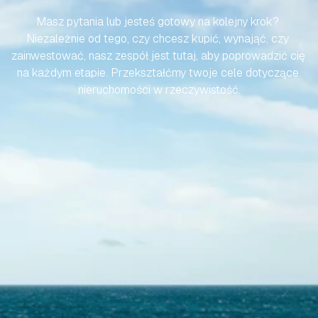
Masz pytania lub jesteś gotowy na kolejny krok? 
Niezależnie od tego, czy chcesz kupić, wynająć, czy 
zainwestować, nasz zespół jest tutaj, aby poprowadzić cię 
na każdym etapie. Przekształćmy twoje cele dotyczące 
nieruchomości w rzeczywistość.
Skontaktuj się z nami