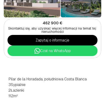
462 900 €
Skontaktuj się, aby uzyskać więcej informacji na temat tej 
nieruchomości
Zapytaj o informacje
Czat na WhatsApp
CHALET
Z
3
SYPIALNIAMI
W
PILAR
DE
LA
HORADADA,
POŁUDNIOWE
COSTA
BLANCA
Pilar de la Horadada, południowa Costa Blanca
3
Sypialnie
2
Łazienki
112
m²