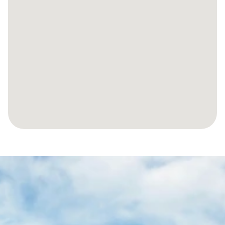
SPRAWMY,
ABY
TWOJA
PODRÓŻ
DO
HISZPAŃSKIEJ
NIERUCHOMOŚCI
BYŁA
BEZWYSIŁKOWA