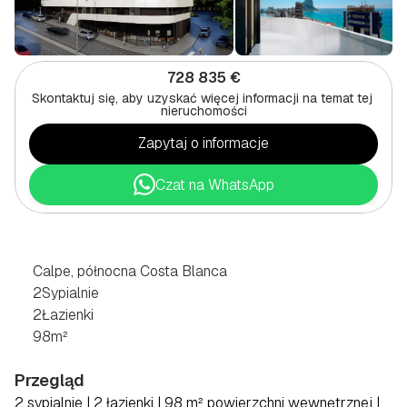
728 835 €
Skontaktuj się, aby uzyskać więcej informacji na temat tej 
nieruchomości
Zapytaj o informacje
Czat na WhatsApp
PENTHOUSE
Z
2
SYPIALNIAMI
W
CALPE,
PÓŁNOCNA
COSTA
BLANCA
Calpe, północna Costa Blanca
2
Sypialnie
2
Łazienki
98
m²
Przegląd
2 sypialnie | 2 łazienki | 98 m² powierzchni wewnętrznej | 