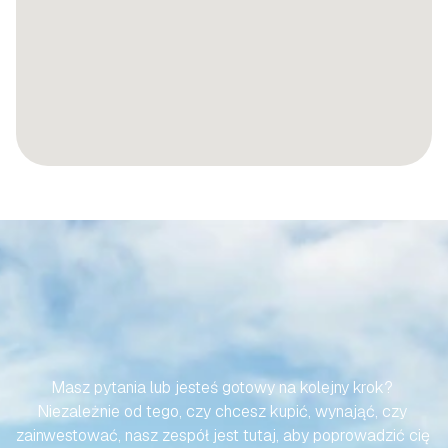
SPRAWMY,
ABY
TWOJA
PODRÓŻ
DO
HISZPAŃSKIEJ
NIERUCHOMOŚCI
BYŁA
BEZWYSIŁKOWA
Masz pytania lub jesteś gotowy na kolejny krok? 
Niezależnie od tego, czy chcesz kupić, wynająć, czy 
zainwestować, nasz zespół jest tutaj, aby poprowadzić cię 