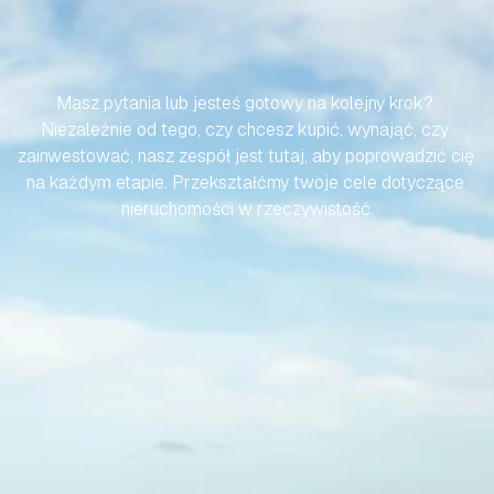
SPRAWMY,
ABY
TWOJA
PODRÓŻ
DO
HISZPAŃSKIEJ
NIERUCHOMOŚCI
BYŁA
BEZWYSIŁKOWA
Masz pytania lub jesteś gotowy na kolejny krok? 
Niezależnie od tego, czy chcesz kupić, wynająć, czy 
zainwestować, nasz zespół jest tutaj, aby poprowadzić cię 
na każdym etapie. Przekształćmy twoje cele dotyczące 
nieruchomości w rzeczywistość.