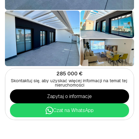
285 000 €
Skontaktuj się, aby uzyskać więcej informacji na temat tej 
nieruchomości
Zapytaj o informacje
Czat na WhatsApp
BUNGALOW
2-SYPIALNIOWY
W
ALGORFA,
POŁUDNIOWA
COSTA